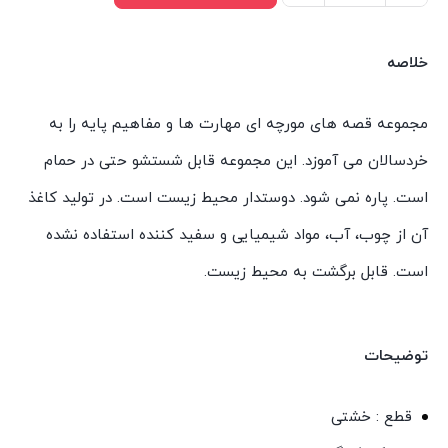
کتاب
های
خلاصه
قصه
های
مجموعه قصه های مورچه ای مهارت ها و مفاهیم پایه را به
مورچه
خردسالان می آموزد. این مجموعه قابل شستشو حتی در حمام
ای
است. پاره نمی شود. دوستدار محیط زیست است. در تولید کاغذ
اثر
معصومه
آن از چوب، آب، مواد شیمیایی و سفید کننده استفاده نشده
یزدانی
است. قابل برگشت به محیط زیست.
انتشارات
سیمای
شرق
توضیحات
عدد
قطع : خشتی