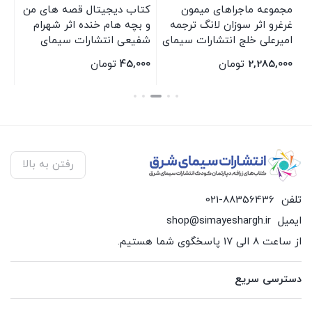
مجموعه ماجراهای میمون
کتاب دیجیتال قصه های من
مج
غرغرو اثر سوزان لانگ ترجمه
و بچه هام خنده اثر شهرام
38
امیرعلی خلج انتشارات سیمای
شفیعی انتشارات سیمای
شرق
شرق
2,285,000
تومان
45,000
تومان
00
بستن
بستن
بس
رفتن به بالا
تلفن
021-88356436
ایمیل
shop@simayeshargh.ir
از ساعت 8 الی 17 پاسخگوی شما هستیم.
دسترسی سریع