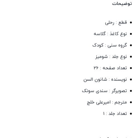
توضیحات
انتشارات
سیمای
قطع : رحلی
شرق
نوع کاغذ : گلاسه
عدد
گروه سنی : کودک
نوع جلد : شومیز
تعداد صفحه : 26
نویسنده : شانون السن
تصویرگر : سندی سونک
مترجم : امیرعلی خلج
تعداد جلد : 1