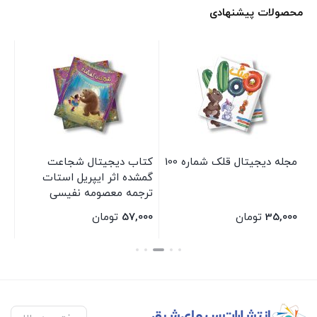
محصولات پیشنهادی
مجله دیجیتال قلک شماره 100
کتاب دیجیتال شجاعت
کت
گمشده اثر ایپریل استات
مل
ترجمه معصومه نفیسی
زه
انتشارات سیمای شرق
سی
35,000
تومان
57,000
تومان
00
بستن
بستن
بس