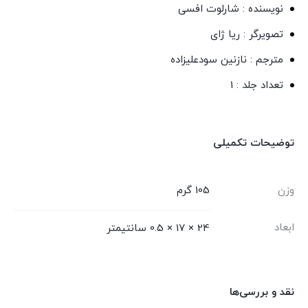
نویسنده : شارلوت افسی
تصویرگر : ریا ژای
مترجم : نازنین سودعلیزاده
تعداد جلد : 1
توضیحات تکمیلی
وزن
105 گرم
ابعاد
24 × 17 × 0.5 سانتیمتر
نقد و بررسی‌ها