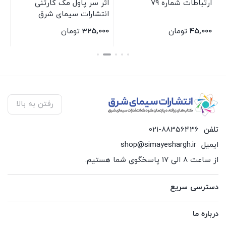
ارتباطات شماره 79
اثر سر پاول مک کارتنی
و 
ی
انتشارات سیمای شرق
شه
سی
45,000
تومان
325,000
تومان
00
بستن
بستن
بس
رفتن به بالا
تلفن
021-88356436
ایمیل
shop@simayeshargh.ir
از ساعت 8 الی 17 پاسخگوی شما هستیم.
دسترسی سریع
درباره ما