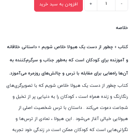
+
-
افزودن به سبد خرید
کتاب
چطور
از
خلاصه
دست
یک
کتاب « چطور از دست یک هیولا خلاص شویم » داستانی خلاقانه
هیولا
و آموزنده برای کودکان است که به‌طور جذاب و سرگرم‌کننده به
خلاص
شویم
آن‌ها راه‌هایی برای مقابله با ترس و چالش‌های روزمره می‌آموزد.
اثر
کتاب چطور از دست یک هیولا خلاص شویم که با تصویرگری‌های
شارلوت
رنگارنگ و زنده همراه است ، کودکان را به دنیایی پر از تخیل و
افسی
انتشارات
شجاعت دعوت می‌کند . داستان با ترس شخصیت اصلی از
سیمای
هیولایی خیالی آغاز می‌شود . این هیولا ، نمادی از ترس‌ها و
شرق
نگرانی‌هایی است که کودکان ممکن است در زندگی خود تجربه
عدد