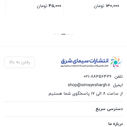
شر
130,000
تومان
45,000
تومان
00
بستن
بستن
بس
رفتن به بالا
تلفن
021-88356436
ایمیل
shop@simayeshargh.ir
از ساعت 8 الی 17 پاسخگوی شما هستیم.
دسترسی سریع
درباره ما