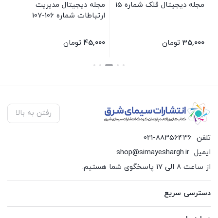
مجله دیجیتال قلک شماره 15
مجله دیجیتال مدیریت
کت
ارتباطات شماره 106-107
بی
ان
35,000
تومان
45,000
تومان
00
بستن
بستن
بس
رفتن به بالا
تلفن
021-88356436
ایمیل
shop@simayeshargh.ir
از ساعت 8 الی 17 پاسخگوی شما هستیم.
دسترسی سریع