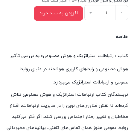
350
این محصول را اکنون خریداری کنید و
امتیاز کسب کنید!
+
-
افزودن به سبد خرید
کتاب
ارتباطات
استراتژیک
خلاصه
و
هوش
کتاب «ارتباطات استراتژیک و هوش مصنوعی» به بررسی تأثیر
مصنوعی
هوش مصنوعی و رابط‌های کاربری هوشمند در دنیای روابط
اثر
سیمون
عمومی و ارتباطات استراتژیک می‌پردازد.
مور
نویسندگان کتاب ارتباطات استراتژیک و هوش مصنوعی تلاش
انتشارات
کرده‌اند تا نقش فناوری‌های نوین را در مدیریت ارتباطات، اقناع
سیمای
شرق
مخاطبان و تغییر رفتار اجتماعی بررسی کنند. اگر فکر می‌کنید
عدد
روابط عمومی هنوز همان تماس‌های تلفنی، بیانیه‌های مطبوعاتی