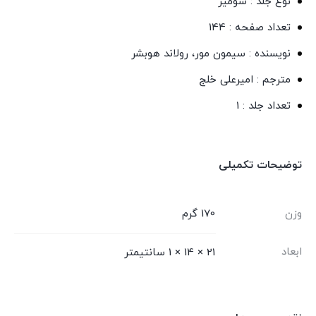
نوع جلد : شومیز
تعداد صفحه : 144
نویسنده : سیمون مور، رولاند هوبشر
مترجم : امیرعلی خلج
تعداد جلد : 1
توضیحات تکمیلی
وزن
170 گرم
ابعاد
21 × 14 × 1 سانتیمتر