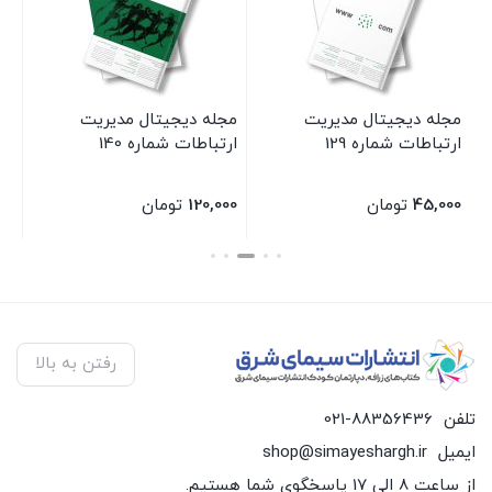
مجله دیجیتال مدیریت
مجله دیجیتال مدیریت
مج
ا
ارتباطات شماره 129
ارتباطات شماره 140
ار
45,000
تومان
120,000
تومان
00
بستن
بستن
بس
رفتن به بالا
تلفن
021-88356436
ایمیل
shop@simayeshargh.ir
از ساعت 8 الی 17 پاسخگوی شما هستیم.