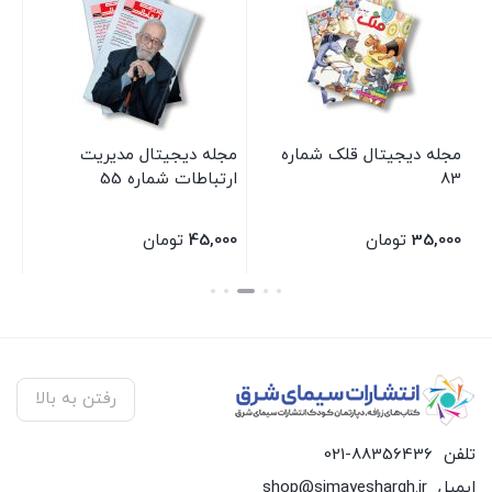
مجله دیجیتال قلک شماره
مجله دیجیتال مدیریت
مج
83
ارتباطات شماره 55
شما
35,000
تومان
45,000
تومان
00
بستن
بستن
بس
رفتن به بالا
تلفن
021-88356436
ایمیل
shop@simayeshargh.ir