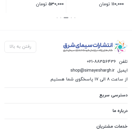
110,000
تومان
530,000
تومان
00
بستن
بستن
بس
رفتن به بالا
تلفن
021-88356436
ایمیل
shop@simayeshargh.ir
از ساعت 8 الی 17 پاسخگوی شما هستیم.
دسترسی سریع
درباره ما
خدمات مشتریان