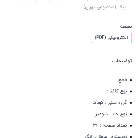
پیک (مخصوص تهران)
نسخه
الکترونیکی (PDF)
توضیحات
قطع :
نوع کاغذ :
گروه سنی : کودک
نوع جلد : شومیز
تعداد صفحه : 32
نویسنده : سوزان لانگ