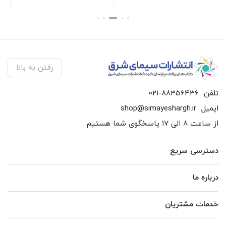
بستن
بستن
بس
رفتن به بالا
تلفن
021-88356436
ایمیل
shop@simayeshargh.ir
از ساعت 8 الی 17 پاسخگوی شما هستیم.
دسترسی سریع
درباره ما
خدمات مشتریان