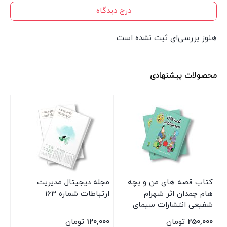
درج دیدگاه
هنوز بررسی‌ای ثبت نشده است.
محصولات پیشنهادی
کتاب قصه های من و بچه
مجله دیجیتال مدیریت
مج
هام چمدان اثر شهرام
ارتباطات شماره 163
ارت
شفیعی انتشارات سیمای
شرق
250,000
تومان
120,000
تومان
00