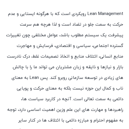
اثر
هادی
Lean Management رویکردی است که با هرگونه ایستایی و عدم
زمانی
حرکت به سمت جلو در تضاد است و لذا هرچه هم سرعت
انتشارات
پیشرفت یک سیستم مطلوب باشد، عوامل مختلفی چون تغییرات
سیمای
شرق
گسترده اجتماعی، سیاسی و اقتصادی، فرسایش و مهاجرت
عدد
منابع انسانی، ائتلاف منابع و اتخاذ تصمیمات غلط، درک نادرست
بازار و نیازها و ذایقه و زبان مشتریان می تواند ما را با چالش
های زیادی در توسعه سازمانی روبرو کند. پس Lean به معنای
ناب و کمال این حوزه نیست بلکه به معنای حرکت و پویایی
دائمی به سمت تعالی است. آنچه در کاربرد سیاست ها،
راهبردها و مهارت های این علم وزین اهمیت اساسی دارد، توجه
به مفهوم احترام و مبارزه دائمی با ائتلاف ها در کنار سایر