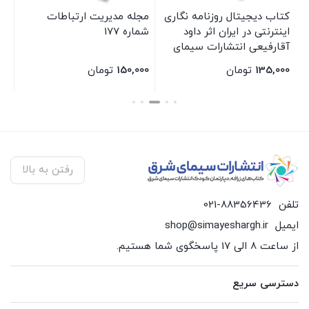
کتاب دیجیتال روزنامه نگاری
مجله مدیریت ارتباطات
مج
اینترنتی در ایران اثر داود
شماره 177
ارت
آقارفیعی انتشارات سیمای
شرق
135,000
تومان
150,000
تومان
00
بستن
بستن
بس
رفتن به بالا
تلفن
021-88356436
ایمیل
shop@simayeshargh.ir
از ساعت 8 الی 17 پاسخگوی شما هستیم.
دسترسی سریع