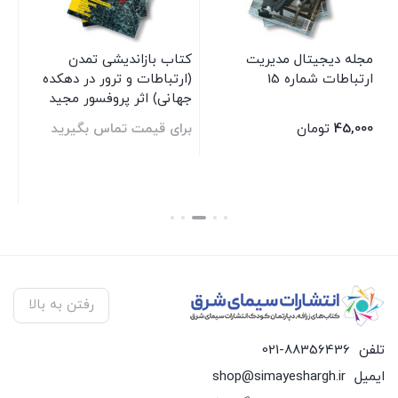
مجله دیجیتال مدیریت
کتاب بازاندیشی تمدن
کت
ارتباطات شماره 15
(ارتباطات و ترور در دهکده
کو
جهانی) اثر پروفسور مجید
نف
تهرانیان انتشارات سیمای
شر
45,000
تومان
برای قیمت تماس بگیرید
بر
شرق
بستن
بستن
بس
رفتن به بالا
تلفن
021-88356436
ایمیل
shop@simayeshargh.ir