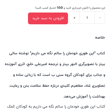
155
این محصول را اکنون خریداری کنید و
امتیاز کسب کنید!
+
-
افزودن به سبد خرید
کتاب
این
طوری
خلاصه
خودمان
را
کتاب "این طوری خودمان را سالم نگه می داریم" نوشته سالی
سالم
بیتز با تصویرگری النور بیتز و ترجمه امیرعلی خلج، اثری آموزنده
نگه
می
و جذاب برای کودکان گروه سنی ب است که با زبانی ساده و
داریم
تصاویری شاد، مفاهیم کلیدی درباره حفظ سلامت بدن و رعایت
اثر
سالی
بهداشت را آموزش می‌دهد.
بیتز
کتاب این طوری خودمان را سالم نگه می داریم به کودکان کمک
انتشارات