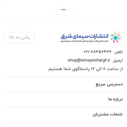
بستن
بستن
بس
رفتن به بالا
تلفن
021-88356436
ایمیل
shop@simayeshargh.ir
از ساعت 8 الی 17 پاسخگوی شما هستیم.
دسترسی سریع
درباره ما
خدمات مشتریان