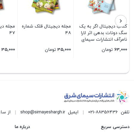
کتاب دیجیتال اگر به یک
مجله دیجیتال قلک شماره
مجله دی
سگ دونات بدهی اثر لارا
48
47
نامرآف انتشارات سیمای
شرق
63,000
تومان
35,000
تومان
35,000
بستن
بستن
بستن
تلفن
021-88356436
ایمیل
shop@simayeshargh.ir
از ساعت 8 الی 17 پاسخ
دسترسی سریع
درباره ما