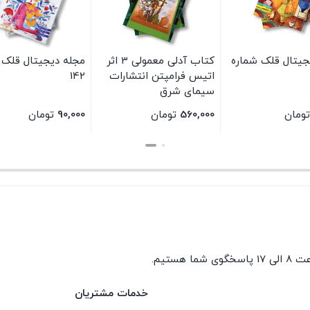
جیتال قلک شماره
کتاب آدلی معمولی 3 اثر
مجله دیجیتال قلک 
اتیس فرامپتن انتشارات
142
سیمای شرق
تومان
560,000
تومان
90,000
تومان
بستن
بستن
گوی شما هستیم.
خدمات مشتریان