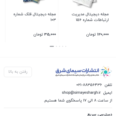
مجله دیجیتال مدیریت
مجله دیجیتال قلک شماره
ارتباطات شماره 156
103
120,000
تومان
35,000
تومان
بستن
بستن
رفتن به بالا
تلفن
021-88356436
ایمیل
shop@simayeshargh.ir
از ساعت 8 الی 17 پاسخگوی شما هستیم.
دسترسی سریع