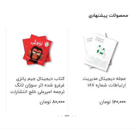
محصولات پیشنهادی
مجله دیجیتال مدیریت
کتاب دیجیتال جیم پانزی
مج
ارتباطات شماره 187
غرغرو شده اثر سوزان لانگ
ار
ترجمه امیرعلی خلج انتشارات
سیمای شرق
120,000
تومان
80,000
تومان
00
بستن
بستن
بس