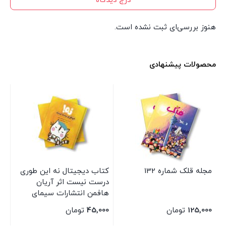
درج دیدگاه
هنوز بررسی‌ای ثبت نشده است.
محصولات پیشنهادی
مجله قلک شماره 132
کتاب دیجیتال نه این طوری
مج
درست نیست اثر آریان
ار
هافمن انتشارات سیمای
شرق
125,000
تومان
45,000
تومان
00