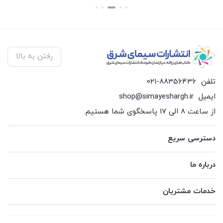
بستن
بستن
بس
رفتن به بالا
تلفن
021-88356436
ایمیل
shop@simayeshargh.ir
از ساعت 8 الی 17 پاسخگوی شما هستیم.
دسترسی سریع
درباره ما
خدمات مشتریان