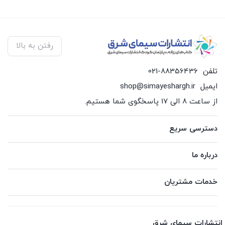
رفتن به بالا
تلفن
021-88356436
ایمیل
shop@simayeshargh.ir
از ساعت 8 الی 17 پاسخگوی شما هستیم.
دسترسی سریع
درباره ما
خدمات مشتریان
انتشارات سیمای شرق