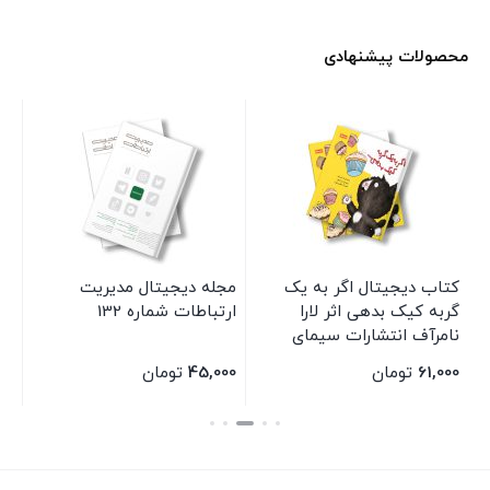
محصولات پیشنهادی
کتاب دیجیتال اگر به یک
مجله دیجیتال مدیریت
مج
گربه کیک بدهی اثر لارا
ارتباطات شماره 132
ارت
نامرآف انتشارات سیمای
شرق
61,000
تومان
45,000
تومان
00
بستن
بستن
بس