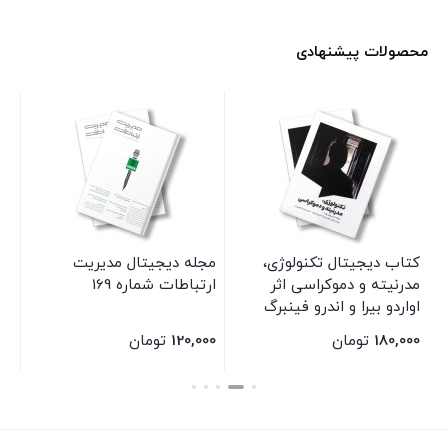
محصولات پیشنهادی
کتاب دیجیتال تکنولوژی،
مجله دیجیتال مدیریت
کت
مدرنیته و دموکراسی اثر
ارتباطات شماره 169
خر
اواردو بیرا و اندرو فینبرگ
شر
انتشارات سیمای شرق
180,000
تومان
120,000
تومان
00
بستن
بستن
بس