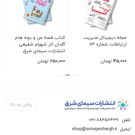
مجله دیجیتال مدیریت
کتاب قصه من و بچه هام
کت
ارتباطات شماره 84
گلدان اثر شهرام شفیعی
عی
انتشارات سیمای شرق
شر
45,000
تومان
250,000
تومان
00
بستن
بستن
بس
رفتن به بالا
تلفن
021-88356436
ایمیل
shop@simayeshargh.ir