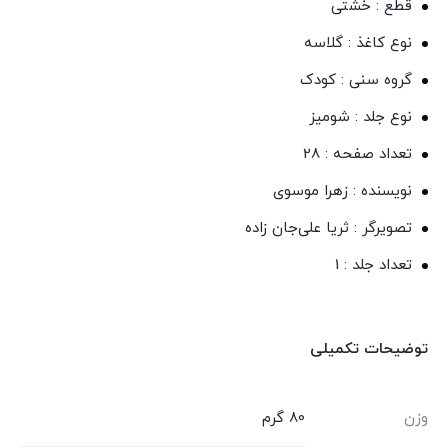
قطع : خشتی
نوع کاغذ : گلاسه
گروه سنی : کودک
نوع جلد : شومیز
تعداد صفحه : 28
نویسنده : زهرا موسوی
تصویرگر : ثریا علی‌جان زاده
تعداد جلد : 1
توضیحات تکمیلی
وزن
80 گرم