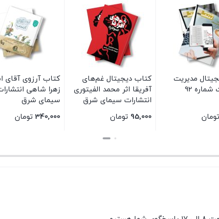
جیتال مدیریت
کتاب دیجیتال غم‌های
کتاب آرزوی آقای ا
شماره 92
آفریقا اثر محمد الفیتوری
زهرا شاهی انتشارات
انتشارات سیمای شرق
سیمای شرق
ومان
95,000
تومان
340,000
تومان
بستن
بستن