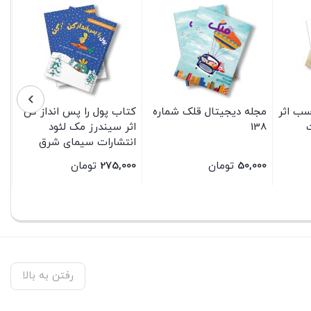
سب اثر
مجله دیجیتال قلک شماره
کتاب پول را پس انداز کن
138
اثر سیندرز مک لئود
انتشارات سیمای شرق
50,000
تومان
275,000
تومان
بستن
بستن
رفتن به بالا