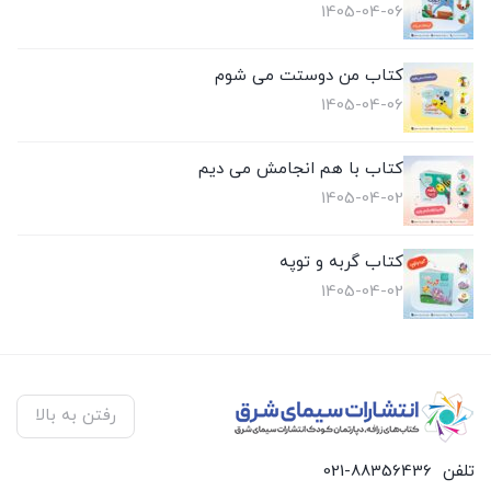
1405-04-06
کتاب من دوستت می شوم
1405-04-06
کتاب با هم انجامش می دیم
1405-04-02
کتاب گربه و توپه
1405-04-02
رفتن به بالا
تلفن
021-88356436