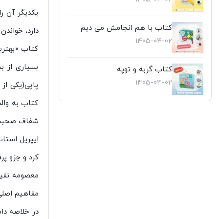
یکدیگر آن را
کتاب با هم انجامش می دیم
دارد، خواندن 
1405-04-02
کتاب «بهتری
بسیاری از ب
کتاب گربه و توپه
1405-04-02
پاپی(یکی از
کتاب به وال
شفاف صحبت کن
اِیپریل استا
کرد و جزو پر
معصومه نفیس
مفاهیم اصلی 
در خلاصه دا