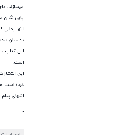
می‏سازند، ما
پاپی نگران م
آنها زمانی ک
دوستان تبدی
این کتاب تص
است.
این انتشارات
کرده است. همچنی
انتهای پیام
0
احساسات