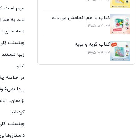
مهم است که 
کتاب با هم انجامش می دیم
باید به هم ا
1405-04-02
همه ما زیبا
وینسنت کِلی 
کتاب گربه و توپه
1405-04-02
زیبا هستند و
ندارد.
در خلاصه پشت
پیدا نمی‌شون
نژادمان، زبا
کرده‌اند.
وینسنت کلی
داستان‌هایی 