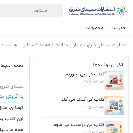
فهرست
محصولات
انتشارات سیمای شرق
/
اخبار و مقالات
/ «همه آدم‌ها زیبا هستند» کت
آخرین نوشته‌ها
«همه آدم‌ها 
کتاب دوتایی بخوریم
1405-04-06
سیمای شرق
به گزارش جش
کتاب کی کمک می کند
1405-04-06
کودکان، عشق
این کتاب به 
کتاب من دوستت می شوم
همه ما دقیقا
1405-04-06