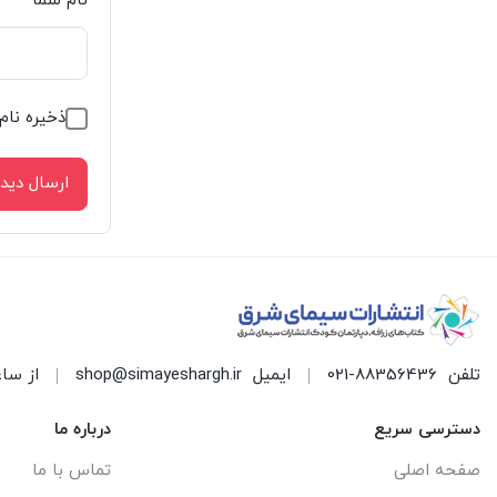
نام شما
*
ذخیره نام
تلفن
021-88356436
ایمیل
shop@simayeshargh.ir
از ساعت 8 الی 17 پاسخ
دسترسی سریع
درباره ما
صفحه اصلی
تماس با ما