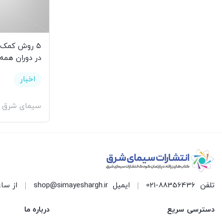
۵ روش کمک ب
در دوران همه‌
اخبار
سیمای شرق
تلفن
021-88356436
ایمیل
shop@simayeshargh.ir
از ساعت 8 الی 17 پاسخ
دسترسی سریع
درباره ما