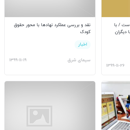
است / با
نقد و بررسی عملکرد نهادها با محور حقوق
ا دیگران
کودک
اخبار
سیمای شرق
1399-11-19
1399-11-26