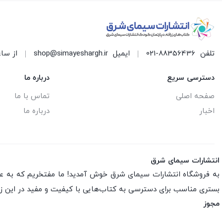
تلفن
021-88356436
ایمیل
shop@simayeshargh.ir
از ساعت 8 الی 17 پاسخ
دسترسی سریع
درباره ما
صفحه اصلی
تماس با ما
اخبار
درباره ما
انتشارات سیمای شرق
به فروشگاه انتشارات سیمای شرق خوش آمدید! ما مفتخریم که به عنو
بستری مناسب برای دسترسی به کتاب‌هایی با کیفیت و مفید در این ز
مجوز