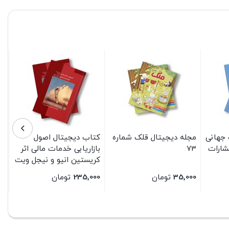
جهانی
مجله دیجیتال قلک شماره
کتاب دیجیتال اصول
شارات
73
بازاریابی خدمات مالی اثر
کریستین انیو و نیجل ویت
انتشارات سیمای شرق
35,000
تومان
235,000
تومان
بستن
بستن