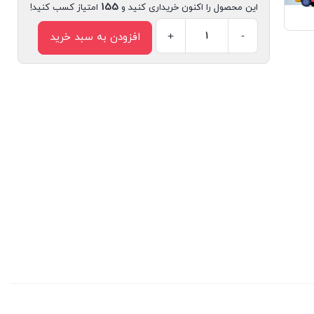
155
این محصول را اکنون خریداری کنید و
امتیاز کسب کنید!
+
-
افزودن به سبد خرید
کتاب
این
طوری
دوست
پیدا
می
کنم
اثر
سالی
بیتز
انتشارات
سیمای
شرق