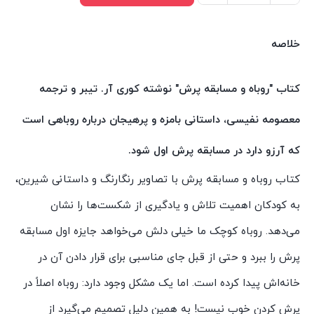
روباه
و
خلاصه
مسابقه
پرش
کتاب "روباه و مسابقه پرش" نوشته کوری آر. تیبر و ترجمه
اثر
معصومه نفیسی، داستانی بامزه و پرهیجان درباره روباهی است
کوری
تیبر
که آرزو دارد در مسابقه پرش اول شود.
انتشارات
کتاب روباه و مسابقه پرش با تصاویر رنگارنگ و داستانی شیرین،
سیمای
به کودکان اهمیت تلاش و یادگیری از شکست‌ها را نشان
شرق
عدد
می‌دهد. روباه کوچک ما خیلی دلش می‌خواهد جایزه اول مسابقه
پرش را ببرد و حتی از قبل جای مناسبی برای قرار دادن آن در
خانه‌اش پیدا کرده است. اما یک مشکل وجود دارد: روباه اصلاً در
پرش کردن خوب نیست! به همین دلیل تصمیم می‌گیرد از