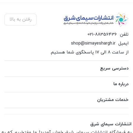
رفتن به بالا
تلفن
021-88356436
ایمیل
shop@simayeshargh.ir
از ساعت 8 الی 17 پاسخگوی شما هستیم.
دسترسی سریع
درباره ما
خدمات مشتریان
انتشارات سیمای شرق
به فروشگاه انتشارات سیمای شرق خوش آمدید! ما مفتخریم که به