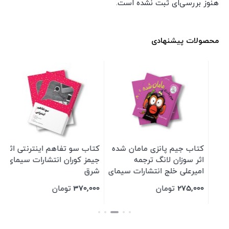
هنوز بررسی‌ای ثبت نشده است.
محصولات پیشنهادی
کتاب جیم پانزی مامان شده
کتاب سو تفاهم اینترنتی اثر
مج
اثر سوزان لانگ ترجمه
جیمز کوران انتشارات سیمای
امیرعلی خلج انتشارات سیمای
شرق
شرق
275,000
تومان
370,000
تومان
00
بستن
بستن
بس