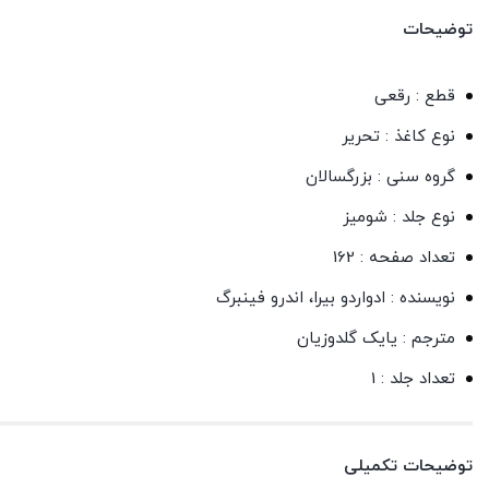
توضیحات
قطع : رقعی
نوع کاغذ : تحریر
گروه سنی : بزرگسالان
نوع جلد : شومیز
تعداد صفحه : 162
نویسنده : ادواردو بیرا، اندرو فینبرگ
مترجم : یایک گلدوزیان
تعداد جلد : 1
توضیحات تکمیلی