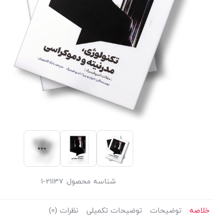
شناسه محصول:
21137-1
خلاصه
توضیحات
توضیحات تکمیلی
نظرات (0)