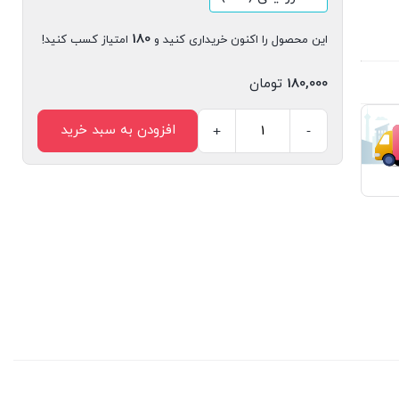
180
این محصول را اکنون خریداری کنید و
امتیاز کسب کنید!
180,000
تومان
افزودن به سبد خرید
+
-
کتاب
دیجیتال
تکنولوژی،
مدرنیته
و
دموکراسی
اثر
اواردو
بیرا
و