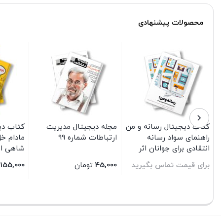
محصولات پیشنهادی
کتاب دیجیتال رسانه و من
مجله دیجیتال مدیریت
کتاب دی
راهنمای سواد رسانه
ارتباطات شماره 99
مادام خل
انتقادی برای جوانان اثر
شاهی ان
گروهی از نویسندگان
شرق
برای قیمت تماس بگیرید
45,000
تومان
155,000
ترجمه ناصر اسدی و سیما
میربخش انتشارات سیمای
بستن
بستن
بستن
شرق