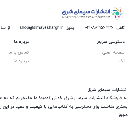
تلفن
021-88356436
ایمیل
shop@simayeshargh.ir
از ساعت 8 الی 17 پاسخ
دسترسی سریع
درباره ما
صفحه اصلی
تماس با ما
اخبار
درباره ما
انتشارات سیمای شرق
به فروشگاه انتشارات سیمای شرق خوش آمدید! ما مفتخریم که به عنو
بستری مناسب برای دسترسی به کتاب‌هایی با کیفیت و مفید در این ز
مجوز