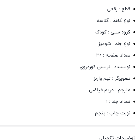
قطع : رقعی
نوع کاغذ : گلاسه
گروه سنی : کودک
نوع جلد : شومیز
تعداد صفحه : 30
نویسنده : تریسی کوردروی
تصویرگر : تیم وارنز
مترجم : مریم فیاضی
تعداد جلد : 1
نوبت چاپ : پنجم
توضیحات تکمیلی