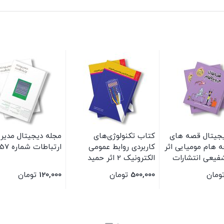
جیتال قصه های
کتاب تکنولوژی‌های
مجله دیجیتال مدیر
 هام مومیایی اثر
کاربردی روابط عمومی
ارتباطات شماره 157
فیعی انتشارات
الکترونیک 2 اثر حمید
شرق
ضیایی‌پرور انتشارات
ومان
500,000
تومان
120,000
تومان
سیمای شرق
بستن
بستن