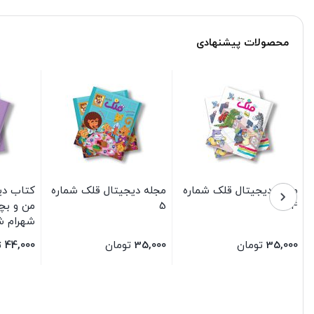
محصولات پیشنهادی
مجله دیجیتال قلک شماره
مجله دیجیتال قلک شماره
کتاب دی
74
5
من و بچه
شهرام ش
سیمای 
35,000
تومان
35,000
تومان
44,000
ت
بستن
بستن
بستن