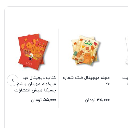
یت
مجله دیجیتال قلک شماره
کتاب دیجیتال فردا
20
می‌خوام مهربان باشم اثر
جسیکا هیش انتشارات
سیمای شرق
35,000
تومان
55,000
تومان
بستن
بستن