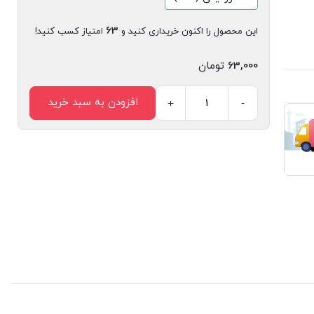
63
این محصول را اکنون خریداری کنید و
امتیاز کسب کنید!
63,000
تومان
افزودن به سبد خرید
+
-
کتاب
دیجیتال
کلمه
های
دوست
داشتی
بیشتر
اثر
تریسی
کوردروی