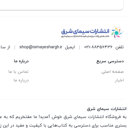
تلفن
021-88356436
ایمیل
shop@simayeshargh.ir
از ساعت 8 الی 17 پاسخ
دسترسی سریع
درباره ما
صفحه اصلی
تماس با ما
اخبار
درباره ما
انتشارات سیمای شرق
به فروشگاه انتشارات سیمای شرق خوش آمدید! ما مفتخریم که به عنو
بستری مناسب برای دسترسی به کتاب‌هایی با کیفیت و مفید در این ز