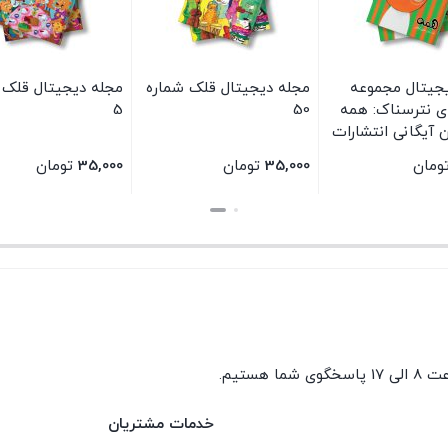
جیتال مجموعه
مجله دیجیتال قلک شماره
مجله دیجیتال قلک 
 نترسناک: همه
50
5
ین آیگانی انتشارات
شرق
ومان
35,000
تومان
35,000
تومان
بستن
بستن
گوی شما هستیم.
خدمات مشتریان