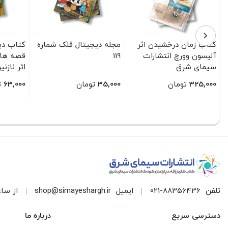
کتاب زمان درخشیدن اثر
مجله دیجیتال قلک شماره
کتاب دی
آلیسون وورچ انتشارات
119
قصه های
سیمای شرق
اثر نازن
سیمای 
325,000
تومان
35,000
تومان
63,000
ت
بستن
بستن
بستن
تلفن
021-88356436
ایمیل
shop@simayeshargh.ir
از ساعت 8 الی 17 پاسخ
دسترسی سریع
درباره ما