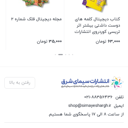
کتاب دیجیتال کلمه های
مجله دیجیتال قلک شماره 2
مج
دوست داشتی بیشتر اثر
تریسی کوردروی انتشارات
سیمای شرق
63,000
تومان
35,000
تومان
00
بستن
بستن
بس
رفتن به بالا
تلفن
021-88356436
ایمیل
shop@simayeshargh.ir
از ساعت 8 الی 17 پاسخگوی شما هستیم.