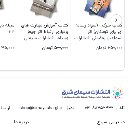
کتاب سرک 1 (سواد رسانه
کتاب آموزش مهارت های
مجله دی
ای برای کودکان) اثر
برقراری ارتباط اثر جیمز
34
اسماعیل رمضانی انتشارات
ویلیامز انتشارات سیمای
سیمای شرق
شرق
450,000
تومان
500,000
تومان
35,000
بستن
بستن
بستن
تلفن
021-88356436
ایمیل
shop@simayeshargh.ir
از ساعت 8 الی 17 پاسخ
دسترسی سریع
درباره ما