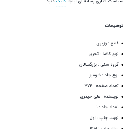
سیاست گذاری رسانه ای اینجا
کلیک
کنید.
توضیحات
قطع : وزیری
نوع کاغذ : تحریر
گروه سنی : بزرگسالان
نوع جلد : شومیز
تعداد صفحه : 372
نویسنده : علی حیدری
تعداد جلد : 1
نوبت چاپ : اول
سال چاپ : 1401