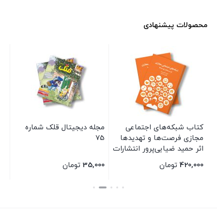
محصولات پیشنهادی
کتاب شبکه‌های اجتماعی
مجله دیجیتال قلک شماره
کت
مجازی فرصت‌ها و تهدیدها
75
خد
اثر حمید ضیایی‌پرور انتشارات
اس
سیمای شرق
شر
420,000
تومان
35,000
تومان
00
بستن
بستن
بس