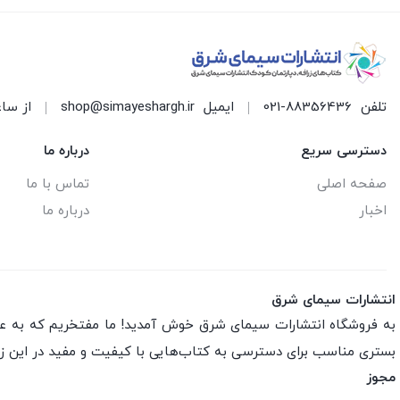
تلفن
021-88356436
ایمیل
shop@simayeshargh.ir
از ساعت 8 الی 17 پاسخ
دسترسی سریع
درباره ما
صفحه اصلی
تماس با ما
اخبار
درباره ما
انتشارات سیمای شرق
به فروشگاه انتشارات سیمای شرق خوش آمدید! ما مفتخریم که به عنو
بستری مناسب برای دسترسی به کتاب‌هایی با کیفیت و مفید در این ز
مجوز