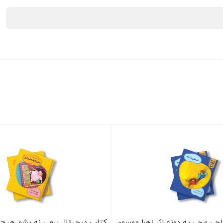
جی مجی یه دونه اثر زهرا موسوی
کتاب دیجیتال ببعی نه پشم هیچ ه