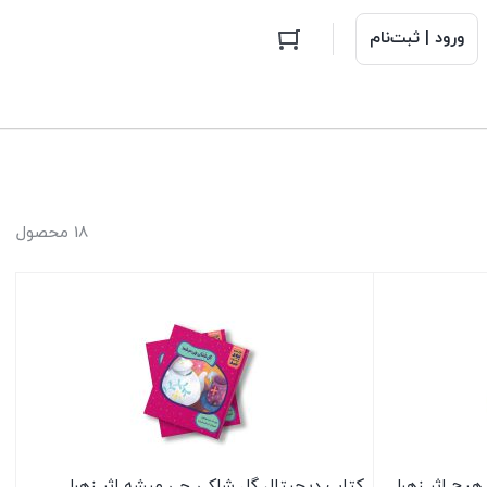
ورود | ثبت‌نام
18 محصول
یچ اثر زهرا
کتاب دیجیتال گل شلکی چی میشه اثر زهرا