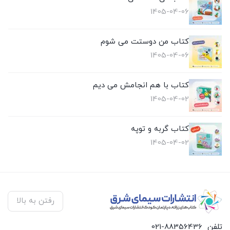
1405-04-06
کتاب من دوستت می شوم
1405-04-06
کتاب با هم انجامش می دیم
1405-04-02
کتاب گربه و توپه
1405-04-02
رفتن به بالا
تلفن
021-88356436