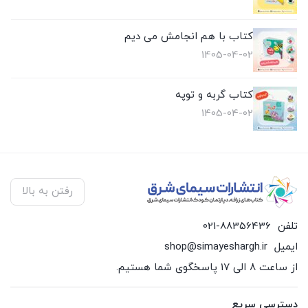
کتاب با هم انجامش می دیم
1405-04-02
کتاب گربه و توپه
1405-04-02
رفتن به بالا
تلفن
021-88356436
ایمیل
shop@simayeshargh.ir
از ساعت 8 الی 17 پاسخگوی شما هستیم.
دسترسی سریع